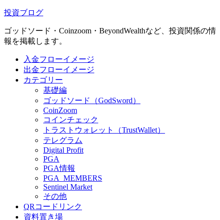
投資ブログ
ゴッドソード・Coinzoom・BeyondWealthなど、投資関係の情
報を掲載します。
入金フローイメージ
出金フローイメージ
カテゴリー
基礎編
ゴッドソード（GodSword）
CoinZoom
コインチェック
トラストウォレット（TrustWallet）
テレグラム
Digital Profit
PGA
PGA情報
PGA_MEMBERS
Sentinel Market
その他
QRコードリンク
資料置き場