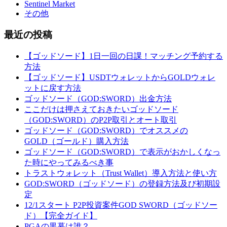
Sentinel Market
その他
最近の投稿
【ゴッドソード】1日一回の日課！マッチング予約する
方法
【ゴッドソード】USDTウォレットからGOLDウォレ
ットに戻す方法
ゴッドソード（GOD:SWORD）出金方法
ここだけは押さえておきたいゴッドソード
（GOD:SWORD）のP2P取引とオート取引
ゴッドソード（GOD:SWORD）でオススメの
GOLD（ゴールド）購入方法
ゴッドソード（GOD:SWORD）で表示がおかしくなっ
た時にやってみるべき事
トラストウォレット（Trust Wallet）導入方法と使い方
GOD:SWORD（ゴッドソード）の登録方法及び初期設
定
12/1スタート P2P投資案件GOD SWORD（ゴッドソー
ド）【完全ガイド】
PGAの黒幕は誰？