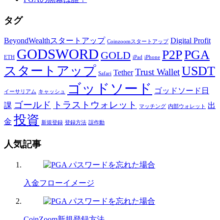
タグ
BeyondWealthスタートアップ
Digital Profit
Coinzoomスタートアップ
GODSWORD
P2P
PGA
GOLD
ETH
iPad
iPhone
スタートアップ
USDT
Trust Wallet
Tether
Safari
ゴッドソード
ゴッドソード日
イーサリアム
キャッシュ
ゴールド
トラストウォレット
課
出
マッチング
内部ウォレット
投資
金
新規登録
登録方法
誤作動
人気記事
入金フローイメージ
CoinZoom新規登録方法