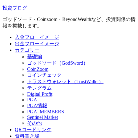
投資ブログ
ゴッドソード・Coinzoom・BeyondWealthなど、投資関係の情
報を掲載します。
入金フローイメージ
出金フローイメージ
カテゴリー
基礎編
ゴッドソード（GodSword）
CoinZoom
コインチェック
トラストウォレット（TrustWallet）
テレグラム
Digital Profit
PGA
PGA情報
PGA_MEMBERS
Sentinel Market
その他
QRコードリンク
資料置き場