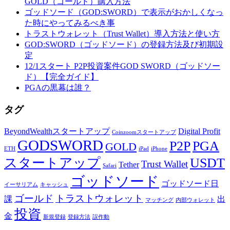
GOLD（ゴールド）購入方法
ゴッドソード（GOD:SWORD）で表示がおかしくなっ
た時にやってみるべき事
トラストウォレット（Trust Wallet）導入方法と使い方
GOD:SWORD（ゴッドソード）の登録方法及び初期設
定
12/1スタート P2P投資案件GOD SWORD（ゴッドソー
ド）【完全ガイド】
PGAの黒幕は誰？
タグ
BeyondWealthスタートアップ
Digital Profit
Coinzoomスタートアップ
GODSWORD
P2P
PGA
GOLD
ETH
iPad
iPhone
スタートアップ
USDT
Trust Wallet
Tether
Safari
ゴッドソード
ゴッドソード日
イーサリアム
キャッシュ
ゴールド
トラストウォレット
課
出
マッチング
内部ウォレット
投資
金
新規登録
登録方法
誤作動