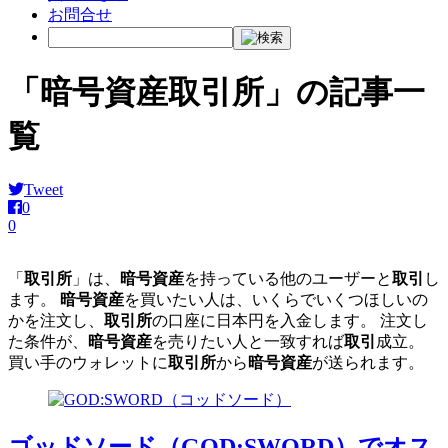
お問合せ
「暗号資産取引所」の記事一
覧
Tweet
0
0
「
取引所
」は、
暗号資産
を持っている他のユーザーと
取引
し
ます。
暗号資産
を買いたい人は、いくらでいくつほしいの
かを注文し、
取引所
の口座に日本円を入金します。 注文し
た条件が、
暗号資産
を売りたい人と一致すれば
取引
成立。
買い手のウォレットに
取引所
から
暗号資産
が送られます。
ゴッドソード（GOD:SWORD）でオス