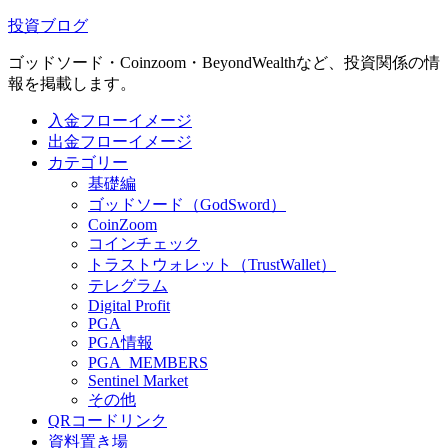
投資ブログ
ゴッドソード・Coinzoom・BeyondWealthなど、投資関係の情
報を掲載します。
入金フローイメージ
出金フローイメージ
カテゴリー
基礎編
ゴッドソード（GodSword）
CoinZoom
コインチェック
トラストウォレット（TrustWallet）
テレグラム
Digital Profit
PGA
PGA情報
PGA_MEMBERS
Sentinel Market
その他
QRコードリンク
資料置き場