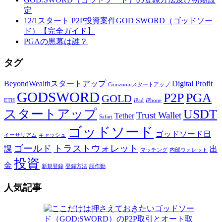
定
12/1スタート P2P投資案件GOD SWORD（ゴッドソー
ド）【完全ガイド】
PGAの黒幕は誰？
タグ
BeyondWealthスタートアップ
Digital Profit
Coinzoomスタートアップ
GODSWORD
P2P
PGA
GOLD
ETH
iPad
iPhone
スタートアップ
USDT
Trust Wallet
Tether
Safari
ゴッドソード
ゴッドソード日
イーサリアム
キャッシュ
ゴールド
トラストウォレット
課
出
マッチング
内部ウォレット
投資
金
新規登録
登録方法
誤作動
人気記事